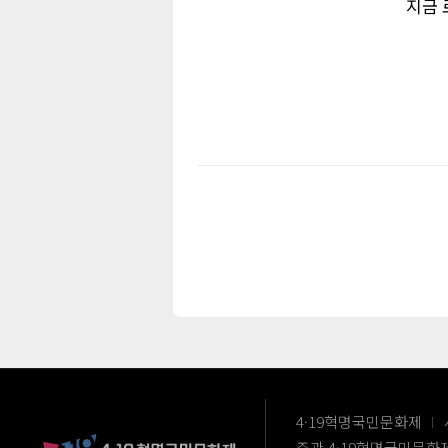
지금 
4·19혁명국민문화제
주관 4·19혁명국민문